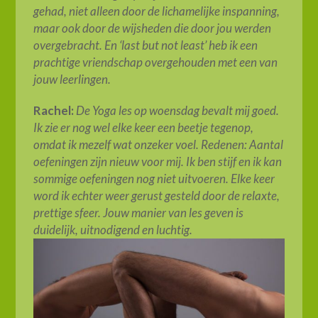
gehad, niet alleen door de lichamelijke inspanning,
maar ook door de wijsheden die door jou werden
overgebracht. En ‘last but not least’ heb ik een
prachtige vriendschap overgehouden met een van
jouw leerlingen.
Rachel:
De Yoga les op woensdag bevalt mij goed.
Ik zie er
nog wel elke keer een beetje tegenop,
omdat ik mezelf wat onzeker voel. Redenen: Aantal
oefeningen zijn nieuw voor mij. Ik ben stijf en ik kan
sommige oefeningen nog niet uitvoeren. Elke keer
word ik echter weer gerust gesteld door de relaxte,
prettige sfeer. Jouw manier van les geven is
duidelijk, uitnodigend en luchtig.