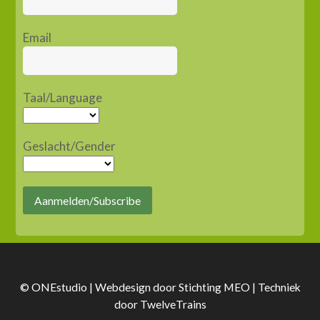
Email
Taal/Language
Geslacht/Gender
Aanmelden/Subscribe
© ONEstudio | Webdesign door
Stichting MEO
| Techniek
door
TwelveTrains