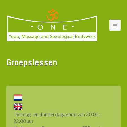
Groepslessen
Dinsdag- en donderdagavond van 20.00 –
22.00 uur