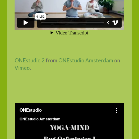
ONEstudio 2
from
ONEstudio Amsterdam
on
Vimeo
.