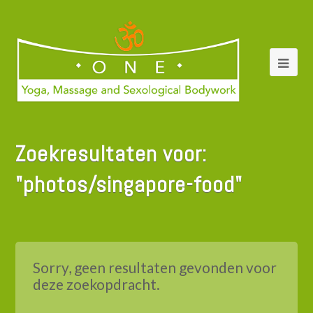
Zoekresultaten voor:
"photos/singapore-food"
Sorry, geen resultaten gevonden voor
deze zoekopdracht.